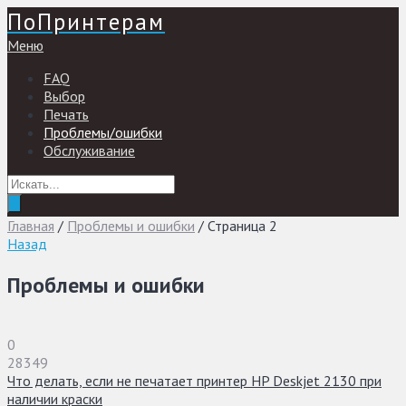
ПоПринтерам
Меню
FAQ
Выбор
Печать
Проблемы/ошибки
Обслуживание
Главная
/
Проблемы и ошибки
/
Страница 2
Назад
Проблемы и ошибки
0
28349
Что делать, если не печатает принтер HP Deskjet 2130 при
наличии краски