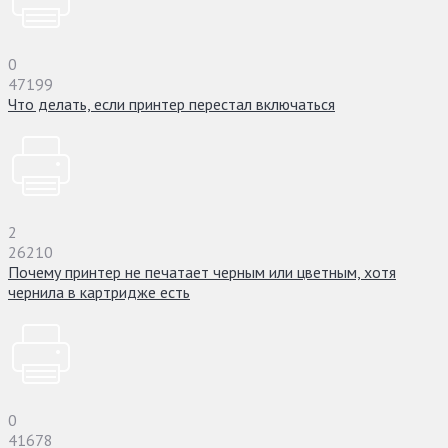
0
47199
Что делать, если принтер перестал включаться
2
26210
Почему принтер не печатает черным или цветным, хотя
чернила в картридже есть
0
41678