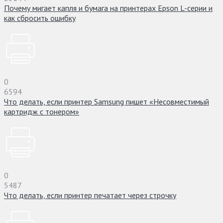
Почему мигает капля и бумага на принтерах Epson L-серии и
как сбросить ошибку
0
6594
Что делать, если принтер Samsung пишет «Несовместимый
картридж с тонером»
0
5487
Что делать, если принтер печатает через строчку