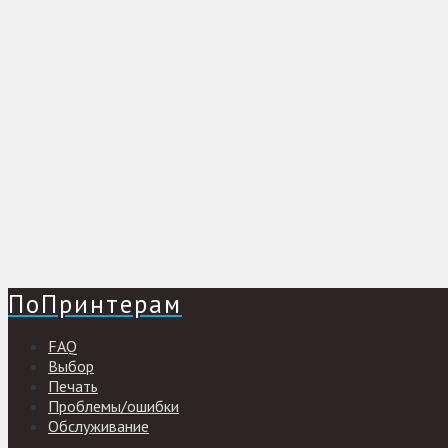
ПоПринтерам
FAQ
Выбор
Печать
Проблемы/ошибки
Обслуживание