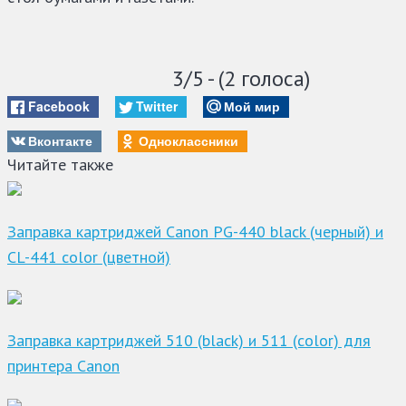
3/5 - (2 голоса)
Facebook
Twitter
Мой мир
Вконтакте
Одноклассники
Читайте также
Заправка картриджей Canon PG-440 black (черный) и
CL-441 color (цветной)
Заправка картриджей 510 (black) и 511 (color) для
принтера Canon