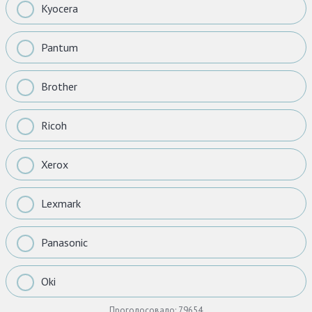
Kyocera
Pantum
Brother
Ricoh
Xerox
Lexmark
Panasonic
Oki
Проголосовало:
79654