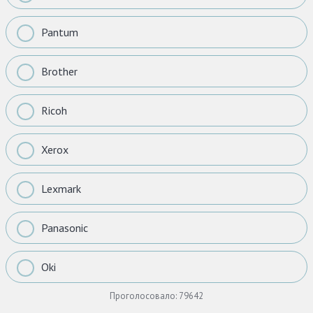
Pantum
Brother
Ricoh
Xerox
Lexmark
Panasonic
Oki
Проголосовало:
79642